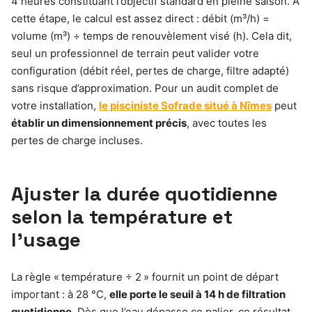
4 heures constituant l’objectif standard en pleine saison. À
cette étape, le calcul est assez direct : débit (m³/h) =
volume (m³) ÷ temps de renouvèlement visé (h). Cela dit,
seul un professionnel de terrain peut valider votre
configuration (débit réel, pertes de charge, filtre adapté)
sans risque d’approximation. Pour un audit complet de
votre installation,
le pisciniste Sofrade situé à Nîmes
peut
établir un dimensionnement précis
, avec toutes les
pertes de charge incluses.
Ajuster la durée quotidienne
selon la température et
l’usage
La règle « température ÷ 2 » fournit un point de départ
important : à 28 °C,
elle porte le seuil à 14 h de filtration
quotidienne.
Dès que l’eau dépasse ce palier, ce résultat