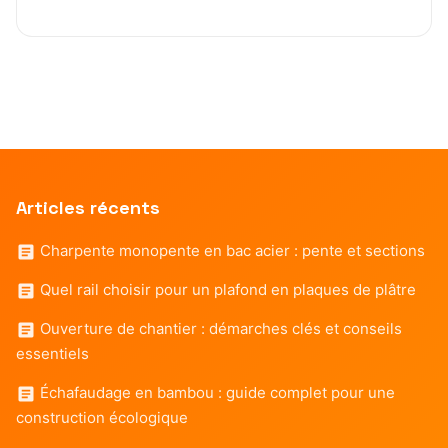
Articles récents
Charpente monopente en bac acier : pente et sections
Quel rail choisir pour un plafond en plaques de plâtre
Ouverture de chantier : démarches clés et conseils
essentiels
Échafaudage en bambou : guide complet pour une
construction écologique