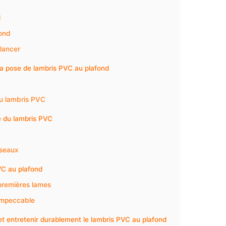
d
fond
 lancer
 la pose de lambris PVC au plafond
du lambris PVC
e du lambris PVC
sseaux
VC au plafond
 premières lames
 impeccable
et entretenir durablement le lambris PVC au plafond