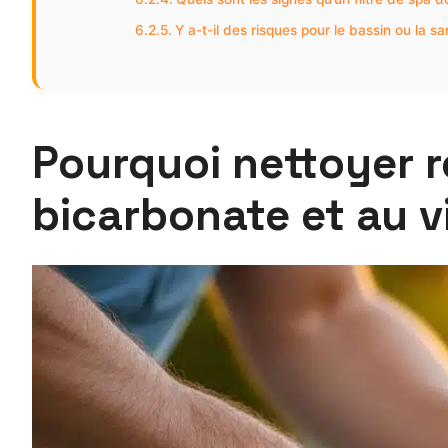
Y a-t-il des risques pour le bassin ou la sa
Pourquoi nettoyer r
bicarbonate et au v