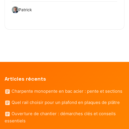
Patrick
Articles récents
Charpente monopente en bac acier : pente et sections
Quel rail choisir pour un plafond en plaques de plâtre
Ouverture de chantier : démarches clés et conseils
essentiels